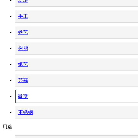
珐琅
手工
铁艺
树脂
纸艺
苔藓
微喷
不锈钢
用途