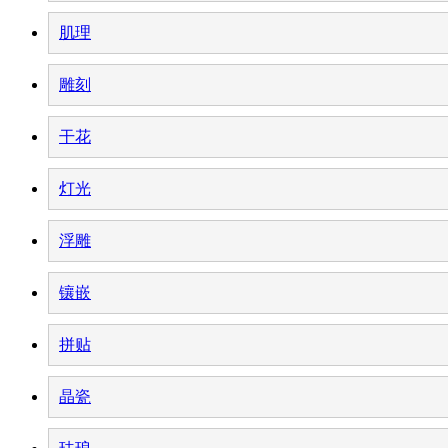
肌理
雕刻
干花
灯光
浮雕
镶嵌
拼贴
晶瓷