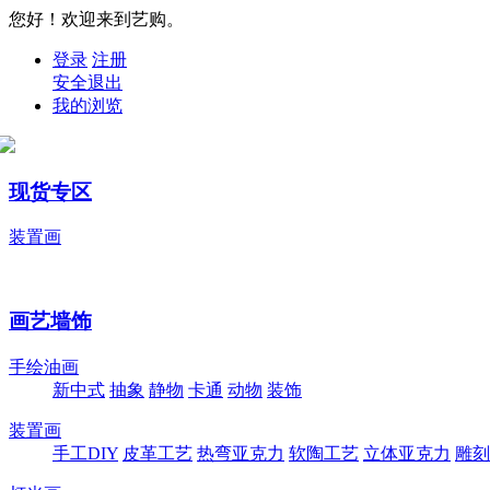
您好！欢迎来到艺购。
登录
注册
安全退出
我的浏览
现货专区
装置画
画艺墙饰
手绘油画
新中式
抽象
静物
卡通
动物
装饰
装置画
手工DIY
皮革工艺
热弯亚克力
软陶工艺
立体亚克力
雕刻