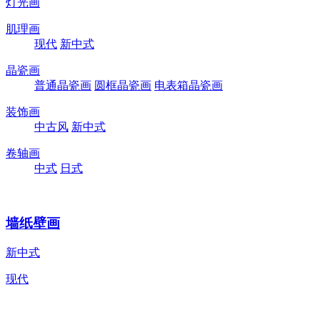
灯光画
肌理画
现代
新中式
晶瓷画
普通晶瓷画
圆框晶瓷画
电表箱晶瓷画
装饰画
中古风
新中式
卷轴画
中式
日式
墙纸壁画
新中式
现代