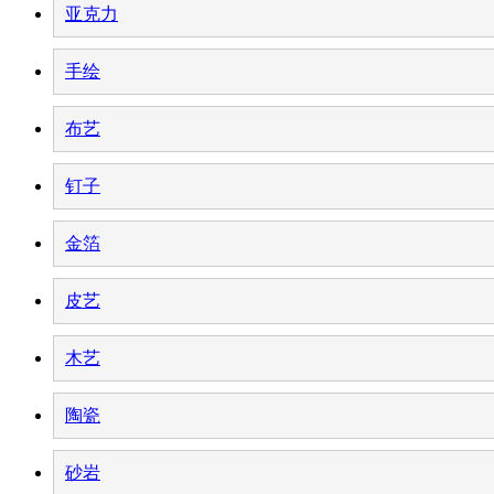
亚克力
手绘
布艺
钉子
金箔
皮艺
木艺
陶瓷
砂岩