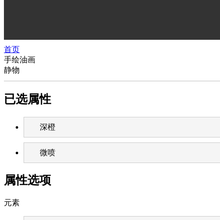
首页
手绘油画
静物
已选属性
深橙
微喷
属性选项
元素