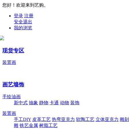
您好！欢迎来到艺购。
登录
注册
安全退出
我的浏览
现货专区
装置画
画艺墙饰
手绘油画
新中式
抽象
静物
卡通
动物
装饰
装置画
手工DIY
皮革工艺
热弯亚克力
软陶工艺
立体亚克力
雕刻
雕
铁艺金属
树脂工艺