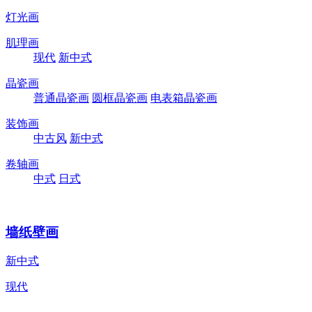
灯光画
肌理画
现代
新中式
晶瓷画
普通晶瓷画
圆框晶瓷画
电表箱晶瓷画
装饰画
中古风
新中式
卷轴画
中式
日式
墙纸壁画
新中式
现代