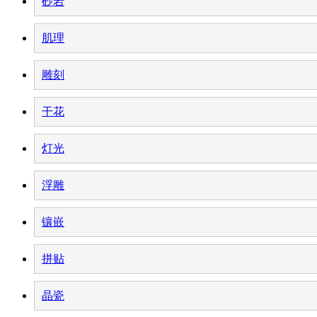
砂岩
肌理
雕刻
干花
灯光
浮雕
镶嵌
拼贴
晶瓷