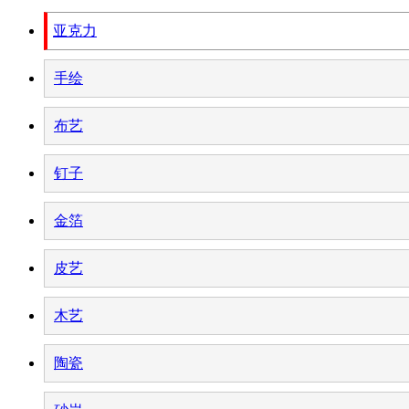
亚克力
手绘
布艺
钉子
金箔
皮艺
木艺
陶瓷