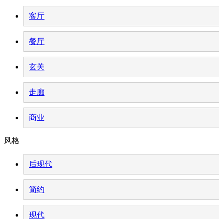
客厅
餐厅
玄关
走廊
商业
风格
后现代
简约
现代