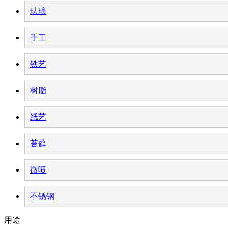
珐琅
手工
铁艺
树脂
纸艺
苔藓
微喷
不锈钢
用途