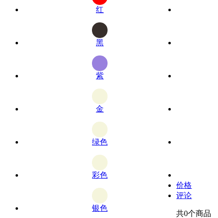
红
黑
紫
金
绿色
彩色
价格
评论
银色
共
0
个商品