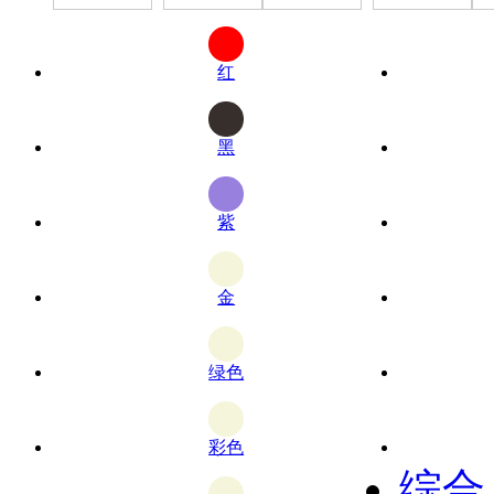
红
黑
紫
金
绿色
彩色
综合