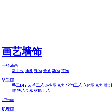
画艺墙饰
手绘油画
新中式
抽象
静物
卡通
动物
装饰
装置画
手工DIY
皮革工艺
热弯亚克力
软陶工艺
立体亚克力
雕刻
雕
铁艺金属
树脂工艺
灯光画
肌理画