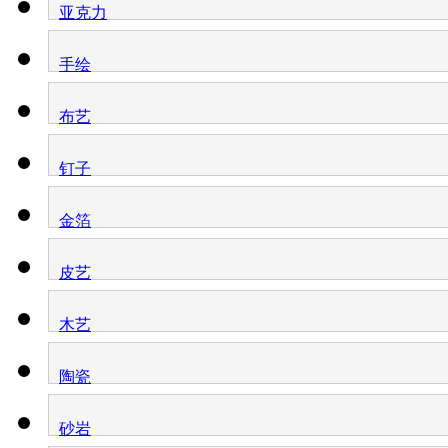
亚克力
手绘
布艺
钉子
金箔
皮艺
木艺
陶瓷
砂岩