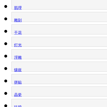
肌理
雕刻
干花
灯光
浮雕
镶嵌
拼贴
晶瓷