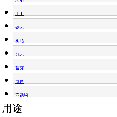
珐琅
手工
铁艺
树脂
纸艺
苔藓
微喷
不锈钢
用途