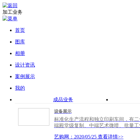
加工业务
首页
图库
相册
设计资讯
案例展示
我的
成品业务
设备展示
标准化生产流程和独立印刷车间，有二
端殿堂级复制、中端艺术微喷、批量工
从灵感到产品，你的色彩，始终如一！
艺购网：2020/05/25
查看详情>>
率满足多种应用需求；真正实现影像“