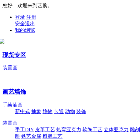
您好！欢迎来到艺购。
登录
注册
安全退出
我的浏览
现货专区
装置画
画艺墙饰
手绘油画
新中式
抽象
静物
卡通
动物
装饰
装置画
手工DIY
皮革工艺
热弯亚克力
软陶工艺
立体亚克力
雕刻
雕
铁艺金属
树脂工艺