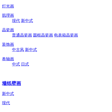
灯光画
肌理画
现代
新中式
晶瓷画
普通晶瓷画
圆框晶瓷画
电表箱晶瓷画
装饰画
中古风
新中式
卷轴画
中式
日式
墙纸壁画
新中式
现代