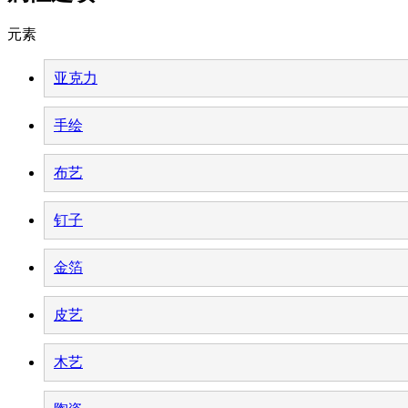
元素
亚克力
手绘
布艺
钉子
金箔
皮艺
木艺