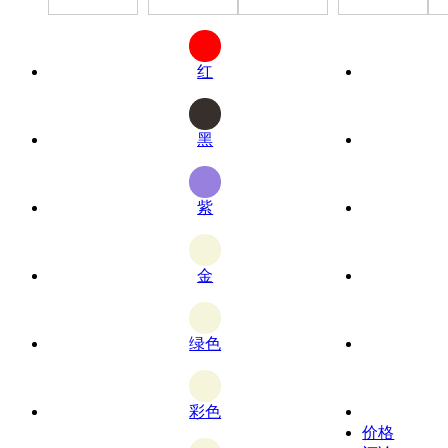
红
黑
紫
金
绿色
彩色
价格