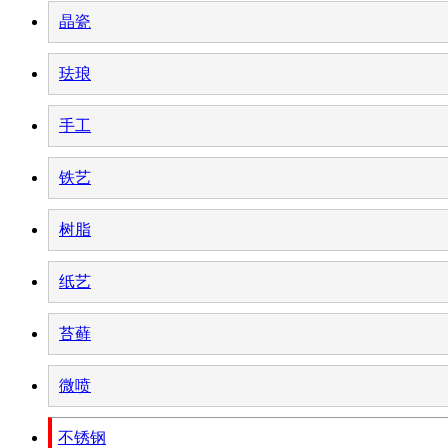
晶瓷
珐琅
手工
铁艺
树脂
纸艺
苔藓
微喷
不锈钢