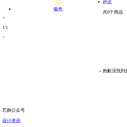
评论
银色
共
0
个商品
<
1
/
1
>
-- 抱歉没找
艺购公众号
设计资讯