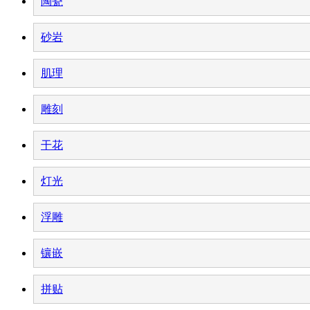
陶瓷
砂岩
肌理
雕刻
干花
灯光
浮雕
镶嵌
拼贴