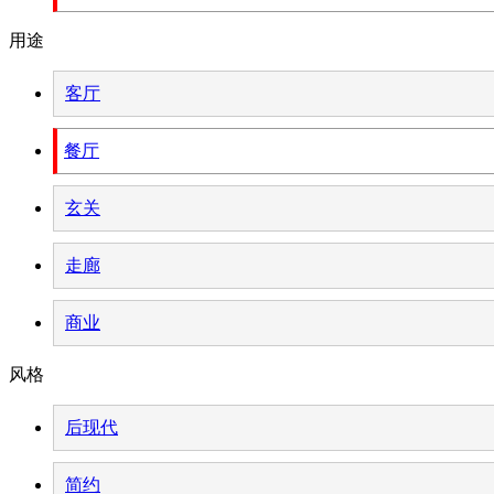
用途
客厅
餐厅
玄关
走廊
商业
风格
后现代
简约