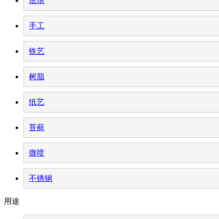
珐琅
手工
铁艺
树脂
纸艺
苔藓
微喷
不锈钢
用途