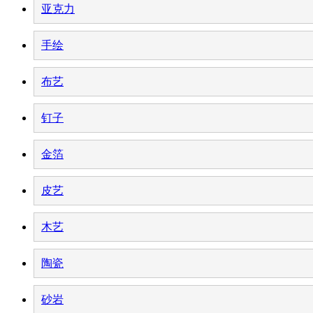
亚克力
手绘
布艺
钉子
金箔
皮艺
木艺
陶瓷
砂岩