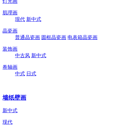
灯光画
肌理画
现代
新中式
晶瓷画
普通晶瓷画
圆框晶瓷画
电表箱晶瓷画
装饰画
中古风
新中式
卷轴画
中式
日式
墙纸壁画
新中式
现代