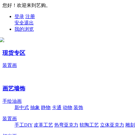
您好！欢迎来到艺购。
登录
注册
安全退出
我的浏览
现货专区
装置画
画艺墙饰
手绘油画
新中式
抽象
静物
卡通
动物
装饰
装置画
手工DIY
皮革工艺
热弯亚克力
软陶工艺
立体亚克力
雕刻