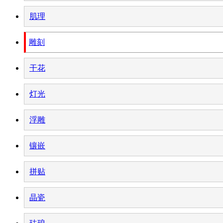
肌理
雕刻
干花
灯光
浮雕
镶嵌
拼贴
晶瓷