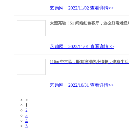
艺购网：2022/11/02
查看详情>>
太漂亮啦！51 间粉红色客厅，这么好看难
艺购网：2022/11/01
查看详情>>
110㎡中古风，既有浪漫的小情趣，也有生
艺购网：2022/10/31
查看详情>>
«
1
2
3
4
5