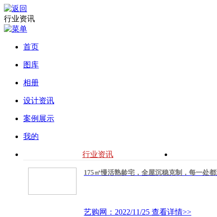
行业资讯
首页
图库
相册
设计资讯
案例展示
我的
行业资讯
175㎡慢活熟龄宅，全屋沉稳克制，每一处
艺购网：2022/11/25
查看详情>>