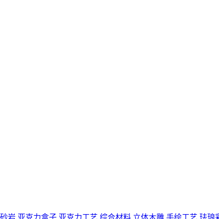
砂岩
亚克力盒子
亚克力工艺
综合材料
立体木雕
手绘工艺
珐琅