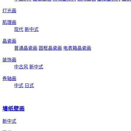
灯光画
肌理画
现代
新中式
晶瓷画
普通晶瓷画
圆框晶瓷画
电表箱晶瓷画
装饰画
中古风
新中式
卷轴画
中式
日式
墙纸壁画
新中式