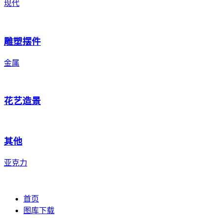
现代
雕塑摆件
金属
花艺造景
其他
亚克力
首页
图库下载