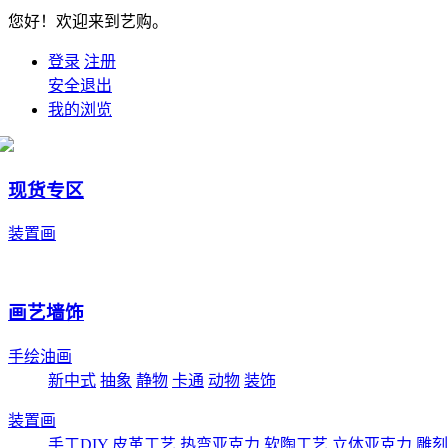
您好！欢迎来到艺购。
登录
注册
安全退出
我的浏览
现货专区
装置画
画艺墙饰
手绘油画
新中式
抽象
静物
卡通
动物
装饰
装置画
手工DIY
皮革工艺
热弯亚克力
软陶工艺
立体亚克力
雕刻