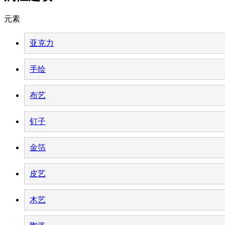
元素
亚克力
手绘
布艺
钉子
金箔
皮艺
木艺