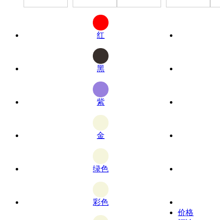
红
黑
紫
金
绿色
彩色
价格