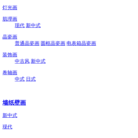
灯光画
肌理画
现代
新中式
晶瓷画
普通晶瓷画
圆框晶瓷画
电表箱晶瓷画
装饰画
中古风
新中式
卷轴画
中式
日式
墙纸壁画
新中式
现代