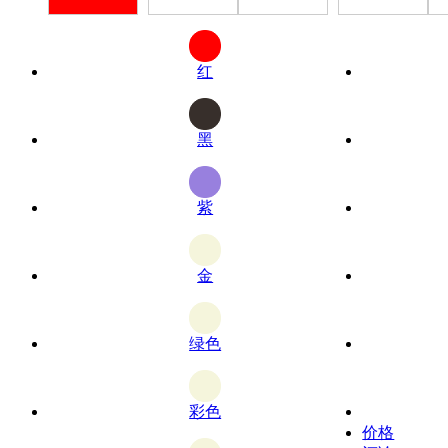
红
黑
紫
金
绿色
彩色
价格