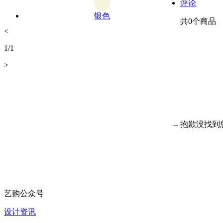
评论
银色
共
0
个商品
<
1
/
1
>
-- 抱歉没找
艺购公众号
设计资讯