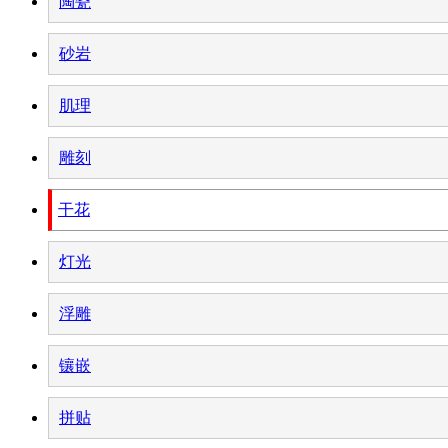
陶瓷
砂岩
肌理
雕刻
干花
灯光
浮雕
镶嵌
拼贴