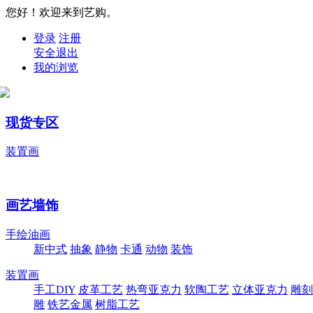
您好！欢迎来到艺购。
登录
注册
安全退出
我的浏览
现货专区
装置画
画艺墙饰
手绘油画
新中式
抽象
静物
卡通
动物
装饰
装置画
手工DIY
皮革工艺
热弯亚克力
软陶工艺
立体亚克力
雕刻
雕
铁艺金属
树脂工艺