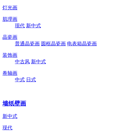
灯光画
肌理画
现代
新中式
晶瓷画
普通晶瓷画
圆框晶瓷画
电表箱晶瓷画
装饰画
中古风
新中式
卷轴画
中式
日式
墙纸壁画
新中式
现代