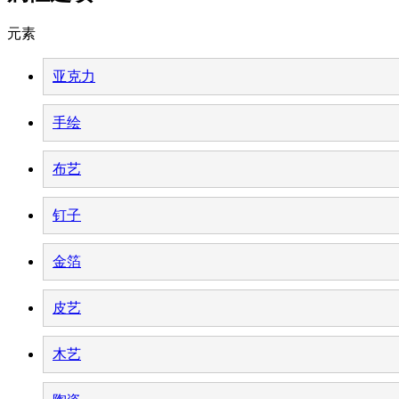
元素
亚克力
手绘
布艺
钉子
金箔
皮艺
木艺