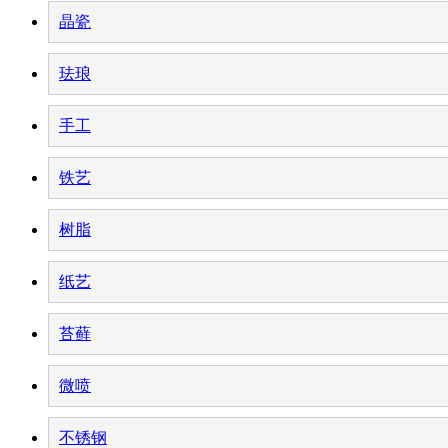
晶瓷
珐琅
手工
铁艺
树脂
纸艺
苔藓
微喷
不锈钢