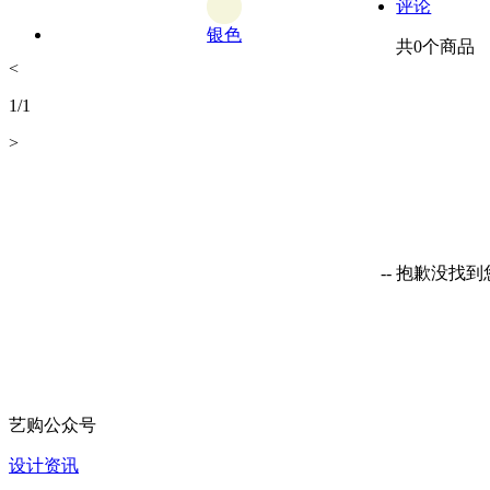
评论
银色
共
0
个商品
<
1
/
1
>
-- 抱歉没找
艺购公众号
设计资讯