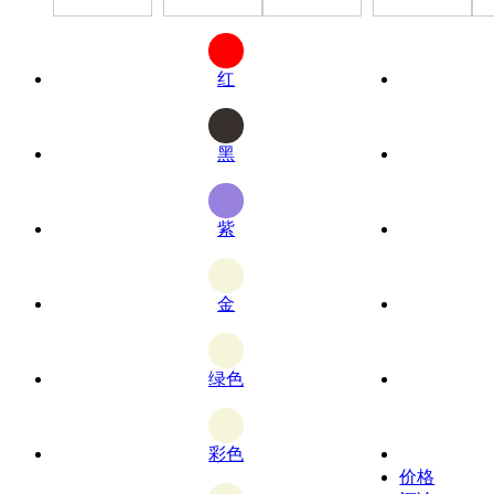
红
黑
紫
金
绿色
彩色
价格