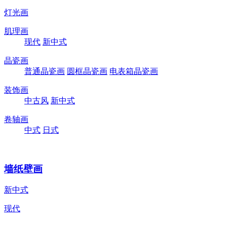
灯光画
肌理画
现代
新中式
晶瓷画
普通晶瓷画
圆框晶瓷画
电表箱晶瓷画
装饰画
中古风
新中式
卷轴画
中式
日式
墙纸壁画
新中式
现代