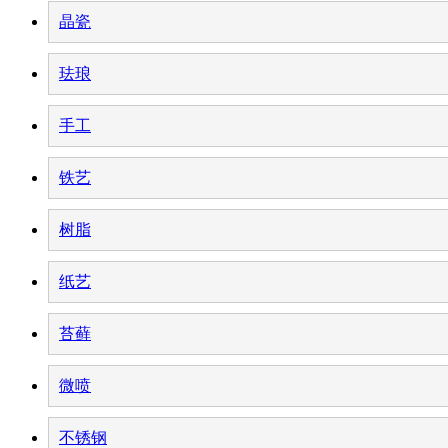
晶瓷
珐琅
手工
铁艺
树脂
纸艺
苔藓
微喷
不锈钢