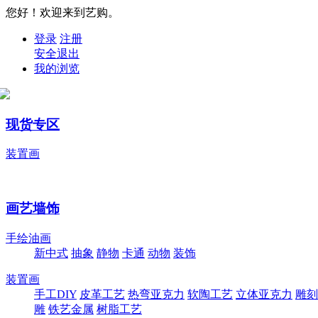
您好！欢迎来到艺购。
登录
注册
安全退出
我的浏览
现货专区
装置画
画艺墙饰
手绘油画
新中式
抽象
静物
卡通
动物
装饰
装置画
手工DIY
皮革工艺
热弯亚克力
软陶工艺
立体亚克力
雕刻
雕
铁艺金属
树脂工艺