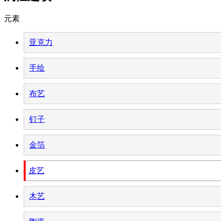
元素
亚克力
手绘
布艺
钉子
金箔
皮艺
木艺