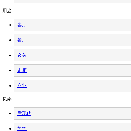
用途
客厅
餐厅
玄关
走廊
商业
风格
后现代
简约