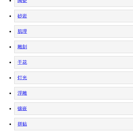
陶瓷
砂岩
肌理
雕刻
干花
灯光
浮雕
镶嵌
拼贴