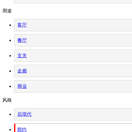
用途
客厅
餐厅
玄关
走廊
商业
风格
后现代
简约