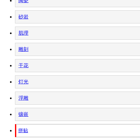
陶瓷
砂岩
肌理
雕刻
干花
灯光
浮雕
镶嵌
拼贴