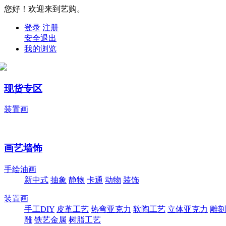
您好！欢迎来到艺购。
登录
注册
安全退出
我的浏览
现货专区
装置画
画艺墙饰
手绘油画
新中式
抽象
静物
卡通
动物
装饰
装置画
手工DIY
皮革工艺
热弯亚克力
软陶工艺
立体亚克力
雕刻
雕
铁艺金属
树脂工艺