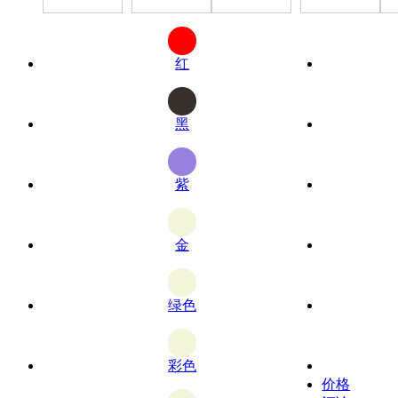
红
黑
紫
金
绿色
彩色
价格