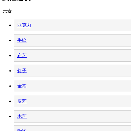
元素
亚克力
手绘
布艺
钉子
金箔
皮艺
木艺