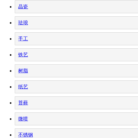
晶瓷
珐琅
手工
铁艺
树脂
纸艺
苔藓
微喷
不锈钢