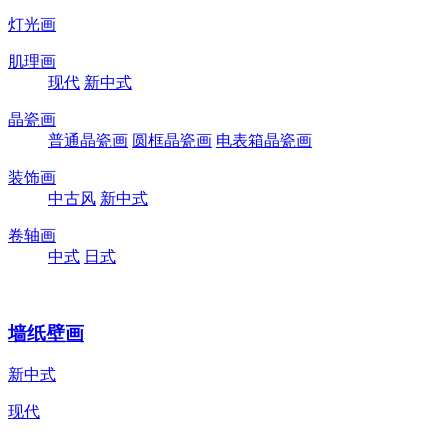
灯光画
肌理画
现代
新中式
晶瓷画
普通晶瓷画
圆框晶瓷画
电表箱晶瓷画
装饰画
中古风
新中式
卷轴画
中式
日式
墙纸壁画
新中式
现代