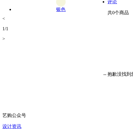
评论
银色
共
0
个商品
<
1
/
1
>
-- 抱歉没找
艺购公众号
设计资讯