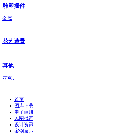
雕塑摆件
金属
花艺造景
其他
亚克力
首页
图库下载
电子画册
以图找画
设计资讯
案例展示