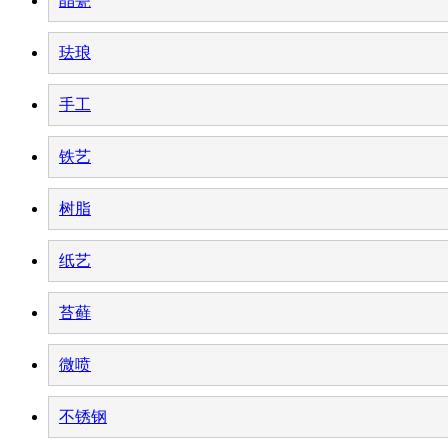
晶瓷
珐琅
手工
铁艺
树脂
纸艺
苔藓
微喷
不锈钢