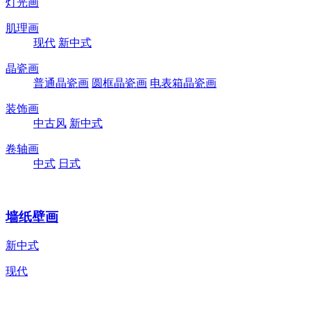
灯光画
肌理画
现代
新中式
晶瓷画
普通晶瓷画
圆框晶瓷画
电表箱晶瓷画
装饰画
中古风
新中式
卷轴画
中式
日式
墙纸壁画
新中式
现代