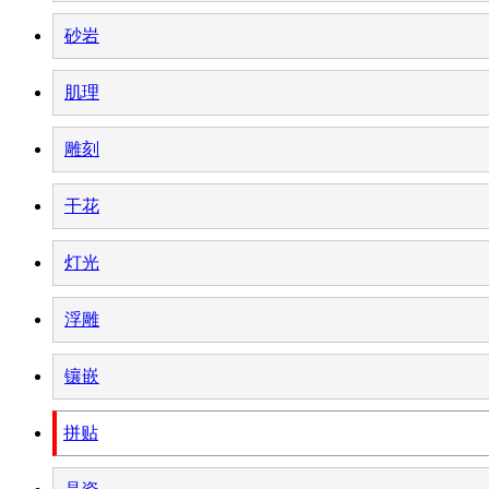
砂岩
肌理
雕刻
干花
灯光
浮雕
镶嵌
拼贴