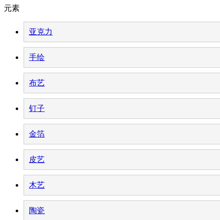
元素
亚克力
手绘
布艺
钉子
金箔
皮艺
木艺
陶瓷