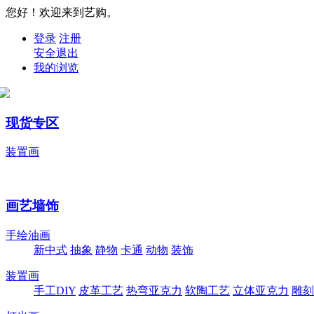
您好！欢迎来到艺购。
登录
注册
安全退出
我的浏览
现货专区
装置画
画艺墙饰
手绘油画
新中式
抽象
静物
卡通
动物
装饰
装置画
手工DIY
皮革工艺
热弯亚克力
软陶工艺
立体亚克力
雕刻